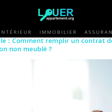
INTÉRIEUR
IMMOBILIER
ASSURA
le : Comment remplir un contrat d
ion non meublé ?