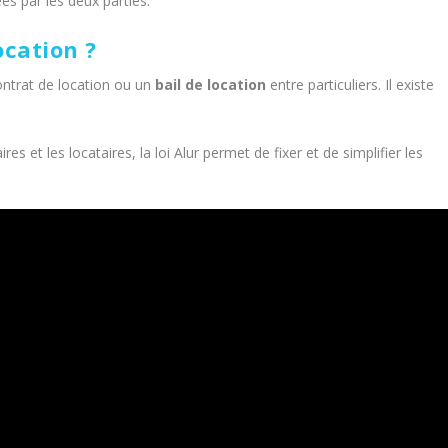
ées par les deux parties.
ocation ?
ontrat de location ou un
bail de location
entre particuliers. Il existe
ires et les locataires, la loi Alur permet de fixer et de simplifier les