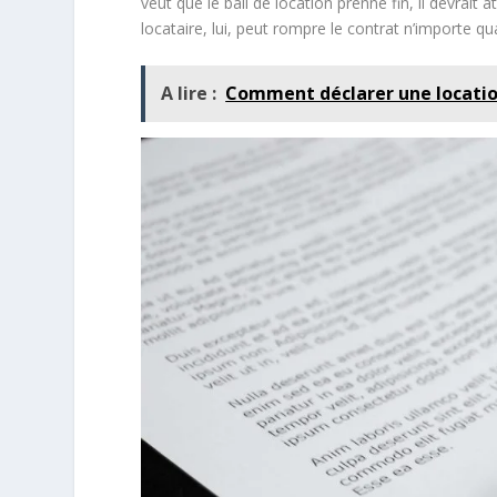
veut que le bail de location prenne fin, il devrait 
locataire, lui, peut rompre le contrat n’importe q
A lire :
Comment déclarer une locatio