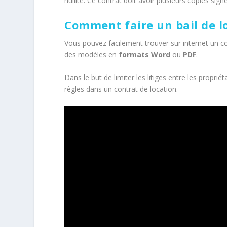
nullité. Ce contrat doit avoir plusieurs copies sign
Comment faire un bail de l
Vous pouvez facilement trouver sur internet un c
des modèles en
formats Word
ou
PDF
.
Dans le but de limiter les litiges entre les propriéta
règles dans un contrat de location.