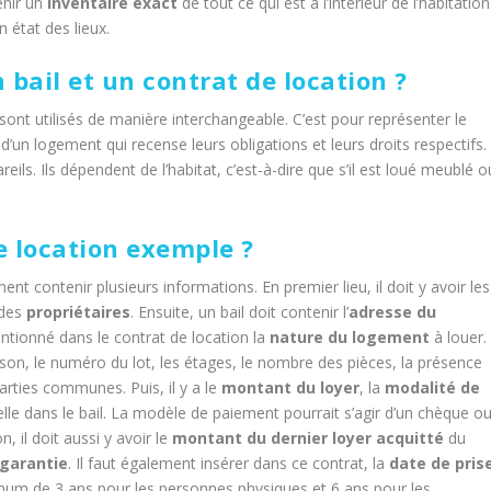
enir un
inventaire exact
de tout ce qui est à l’intérieur de l’habitation
n état des lieux.
 bail et un contrat de location ?
 sont utilisés de manière interchangeable. C’est pour représenter le
re d’un logement qui recense leurs obligations et leurs droits respectifs.
ils. Ils dépendent de l’habitat, c’est-à-dire que s’il est loué meublé o
 location exemple ?
ent contenir plusieurs informations. En premier lieu, il doit y avoir les
 des
propriétaires
. Ensuite, un bail doit contenir l’
adresse du
ntionné dans le contrat de location la
nature du logement
à louer.
son, le numéro du lot, les étages, le nombre des pièces, la présence
parties communes. Puis, il y a le
montant du loyer
, la
modalité de
lle dans le bail. La modèle de paiement pourrait s’agir d’un chèque o
, il doit aussi y avoir le
montant du dernier loyer acquitté
du
 garantie
. Il faut également insérer dans ce contrat, la
date de pris
mum de 3 ans pour les personnes physiques et 6 ans pour les