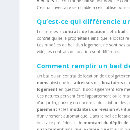
mobiliers
. Le contrat de bail se doit donc de cont
C’est un inventaire semblable à celui utilisé pour u
Qu’est-ce qui différencie un
Les termes «
contrats de location
» et «
bail
»
contrat qui lie le propriétaire ainsi que le locatai
Les modèles de bail d’un logement ne sont pas pare
vide, les contrats de location sont différents.
Comment remplir un bail de
Un bail ou un contrat de location doit obligatoirem
noms
ainsi que les
adresses
des
locataires
et
logement
en question. Il doit également être me
Ces natures peuvent être l’appartement ou la mai
d’un jardin, parking ou encore la description des 
paiement
et les
modalités de révision
éventue
d’un virement automatique. Dans le bail de location
locataire précédent et le
montant du dépôt
de
du logement
ainsi que la
durée
qui est au mini