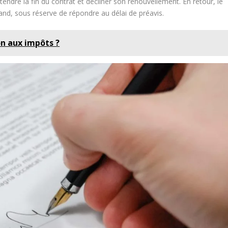
attendre la fin du contrat et décliner son renouvellement. En retour, le
uand, sous réserve de répondre au délai de préavis.
n aux impôts ?