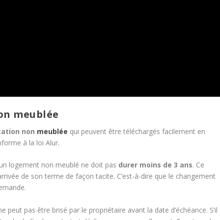
non meublée
cation non
meublée
qui peuvent être téléchargés facilement en
forme à la loi Alur.
ur un logement non meublé ne doit pas
durer moins de 3 ans
. Ce
’arrivée de son terme de façon tacite. C’est-à-dire que le changement
demande.
e peut pas être brisé par le propriétaire avant la date d’échéance. S’il