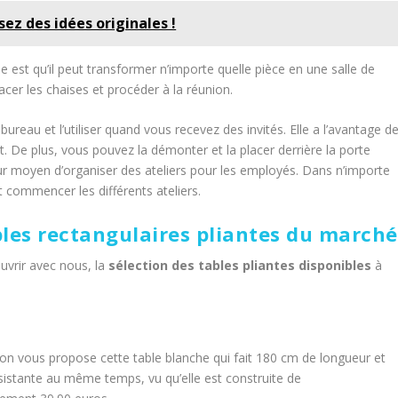
sez des idées originales !
 est qu’il peut transformer n’importe quelle pièce en une salle de
cer les chaises et procéder à la réunion.
ureau et l’utiliser quand vous recevez des invités. Elle a l’avantage d
t. De plus, vous pouvez la démonter et la placer derrière la porte
lleur moyen d’organiser des ateliers pour les employés. Dans n’importe
t commencer les différents ateliers.
bles rectangulaires pliantes du marché
ouvrir avec nous, la
sélection des tables pliantes
disponibles
à
n vous propose cette table blanche qui fait 180 cm de longueur et
résistante au même temps, vu qu’elle est construite de