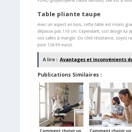
PEHD (polyéthylène haute densité). Elle est à seu
Table pliante taupe
Avec un aspect en bois, cette table est moins g
dépasse pas 110 cm. Cependant, son design lui ap
vos salles à manger. Du côté résistance, soyez ra
pour 126.69 euros.
A lire :
Avantages et inconvénients du
Publications Similaires :
Comment choisir un
Comment choisir un